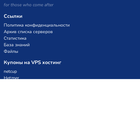
for those who come after
Ссылки
Политика конфиденциальности
Архив списка серверов
Статистика
База знаний
Файлы
Купоны на VPS хостинг
netcup
Hetzner
SkillHost.pl
Купоны на хостинг Minecraft
Craftserve
IceHost.pl
Купоны на AI
z.ai
MiniMax