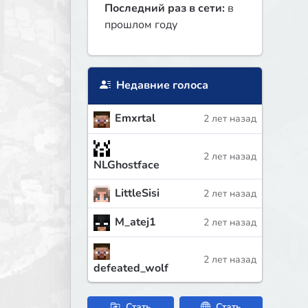
Последний раз в сети:
в
прошлом году
Недавние голоса
Emxrtal
2 лет назад
2 лет назад
NLGhostface
LittleSisi
2 лет назад
M_atej1
2 лет назад
2 лет назад
defeated_wolf
Стать
Стать