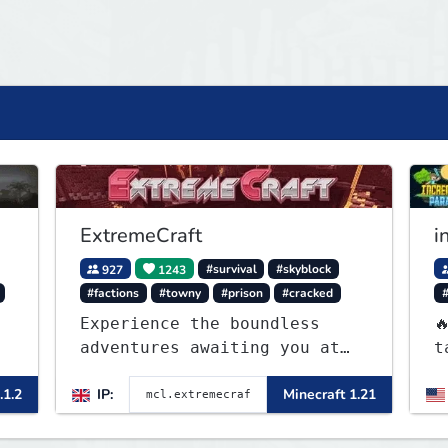
ExtremeCraft
i
927
1243
#survival
#skyblock
#factions
#towny
#prison
#cracked
Experience the boundless

adventures awaiting you at
t
ExtremeCraft.net! Embark on

.1.2
IP:
Minecraft 1.21
a journey through a plethora
of exhilarating game modes,
blending both timeless