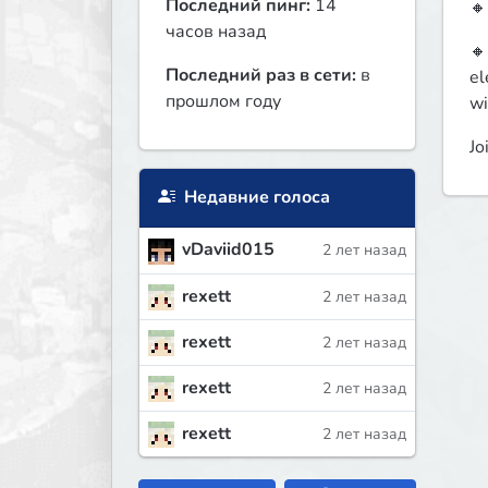
Последний пинг:
14
🔸
часов назад
🔸
Последний раз в сети:
в
el
прошлом году
wi
Jo
Недавние голоса
vDaviid015
2 лет назад
rexett
2 лет назад
rexett
2 лет назад
rexett
2 лет назад
rexett
2 лет назад