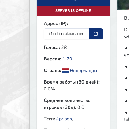
SERVER IS OFFLINE
Bl
Адрес (IP):
Di
wh
Голоса:
28
🔸
ex
Версия:
1.20
🔸
Страна:
Нидерланды
🔸
Время работы (30 дней):
0.0%
🔸
Среднее количество
🔸
игроков (30д):
0.0
🔸
Теги:
#prison
,
ta