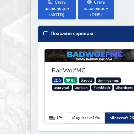
Стать
Стать
владельцем
владельцем
(MOTD)
(DNS)
Похожие серверы
BadWolfMC
0
51
#adult
#minigames
#survival
#prison
#skyblock
#hardcore
IP:
Minecraft 26