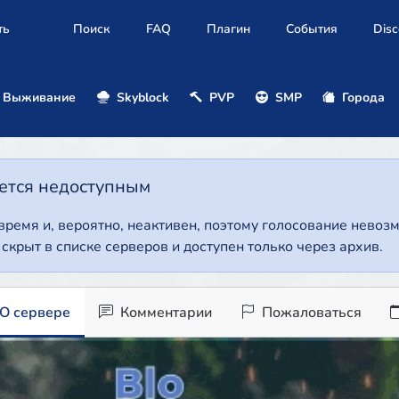
ть
Поиск
FAQ
Плагин
События
Disc
Выживание
Skyblock
PVP
SMP
Города
нется недоступным
 время и, вероятно, неактивен, поэтому голосование нево
т скрыт в списке серверов и доступен только через архив.
О сервере
Комментарии
Пожаловаться