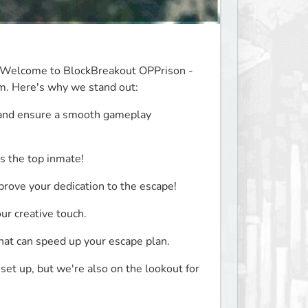
r! Welcome to BlockBreakout OPPrison - 
m. Here's why we stand out:
 and ensure a smooth gameplay 
 the top inmate!
prove your dedication to the escape!
r creative touch.
at can speed up your escape plan.
t up, but we're also on the lookout for 