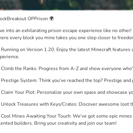
ockBreakout OPPrison 🌍
ve into an exhilarating prison escape experience like no othe
ere every block you mine takes you one step closer to freedo
 Running on Version 1.20: Enjoy the latest Minecraft features
perience.
 Climb the Ranks: Progress from A-Z and show everyone who's
 Prestige System: Think you've reached the top? Prestige and 
 Claim Your Plot: Personalize your own space and showcase you
 Unlock Treasures with Keys/Crates: Discover awesome loot th
 Cool Mines Awaiting Your Touch: We've got some epic mines se
lented builders. Bring your creativity and join our team!