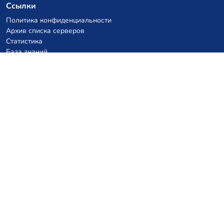
Ссылки
Политика конфиденциальности
Архив списка серверов
Статистика
База знаний
Файлы
Купоны на VPS хостинг
netcup
Hetzner
SkillHost.pl
Купоны на хостинг Minecraft
Craftserve
IceHost.pl
Купоны на AI
z.ai
MiniMax