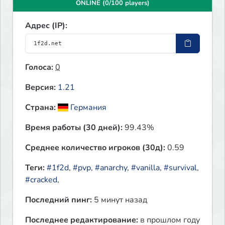
ONLINE (0/100 players)
Адрес (IP):
Голоса:
0
Версия:
1.21
Страна:
Германия
Время работы (30 дней):
99.43%
Среднее количество игроков (30д):
0.59
Теги:
#1f2d
,
#pvp
,
#anarchy
,
#vanilla
,
#survival
,
#cracked
,
Последний пинг:
5 минут назад
Последнее редактирование:
в прошлом году