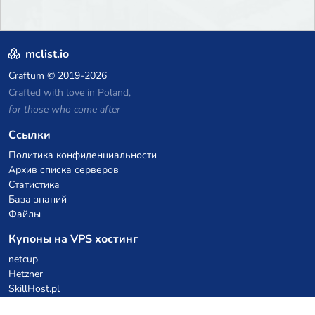
mclist.io
Craftum
© 2019-2026
Crafted with love in Poland,
for those who come after
Ссылки
Политика конфиденциальности
Архив списка серверов
Статистика
База знаний
Файлы
Купоны на VPS хостинг
netcup
Hetzner
SkillHost.pl
Купоны на хостинг Minecraft