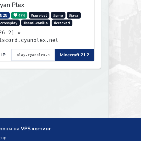
yan Plex
25
474
#survival
#smp
#java
#crossplay
#semi-vanilla
#cracked
26.2] »
iscord.cyanplex.net
IP:
Minecraft 21.2
поны на VPS хостинг
cup