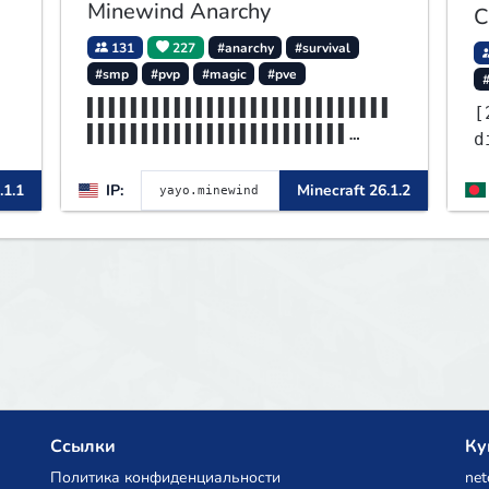
Minewind Anarchy
C
131
227
#anarchy
#survival
#smp
#pvp
#magic
#pve
▌▌▌▌▌▌▌▌▌▌▌▌▌▌▌▌▌▌▌▌▌▌▌▌▌▌▌▌
[
▌▌▌▌▌▌▌▌▌▌▌▌▌▌▌▌▌▌▌▌▌▌▌▌
d
▌▌▌▌▌▌▌▌▌▌▌▌▌▌▌▌▌▌▌MINEWIND▌
▌▌▌▌▌▌▌▌▌▌▌▌▌▌▌▌▌▌▌▌▌▌▌▌
.1.1
IP:
Minecraft 26.1.2
Ссылки
Ку
Политика конфиденциальности
net