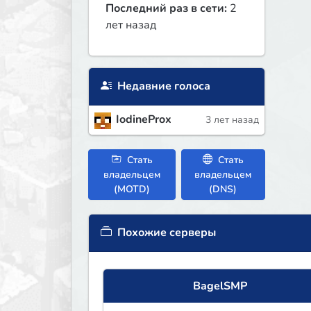
Последний раз в сети:
2
лет назад
Недавние голоса
IodineProx
3 лет назад
Стать
Стать
владельцем
владельцем
(MOTD)
(DNS)
Похожие серверы
BagelSMP