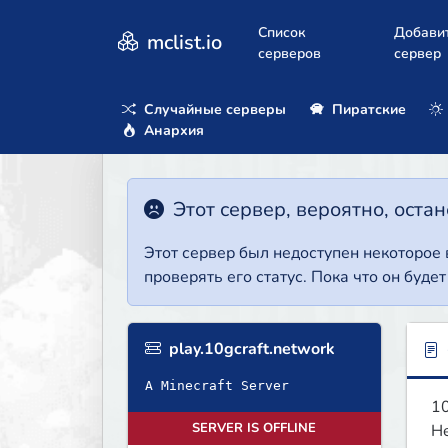
Список
Добави
mclist.io
серверов
сервер
Случайные серверы
Пиратские
Анархия
Этот сервер, вероятно, оста
Этот сервер был недоступен некоторое
проверять его статус. Пока что он буде
play.10gcraft.network
A Minecraft Server
10
SERVER IS OFFLINE
He