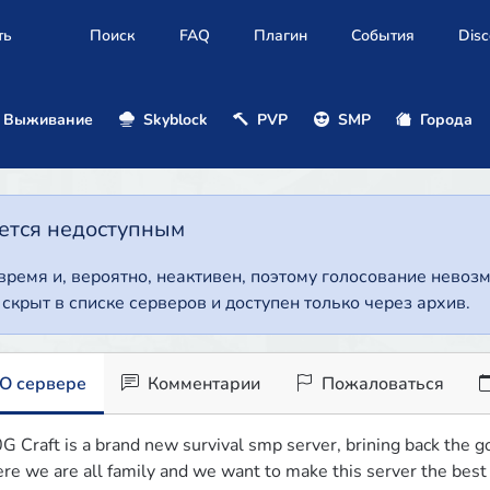
ть
Поиск
FAQ
Плагин
События
Disc
Выживание
Skyblock
PVP
SMP
Города
нется недоступным
 время и, вероятно, неактивен, поэтому голосование нево
т скрыт в списке серверов и доступен только через архив.
О сервере
Комментарии
Пожаловаться
G Craft is a brand new survival smp server, brining back the g
re we are all family and we want to make this server the best 