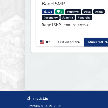
BagelSMP
171
2
#survival
#pvp
#smp
#economy
#vanilla
#anarchy
BagelSMP.com ѕᴜʀᴠɪᴠᴀʟ
IP:
Minecraft 26
mclist.io
Craftum
© 2019-2026