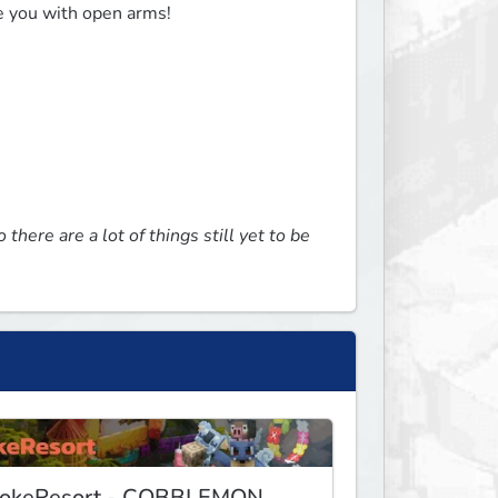
me you with open arms!
here are a lot of things still yet to be 
okeResort - COBBLEMON