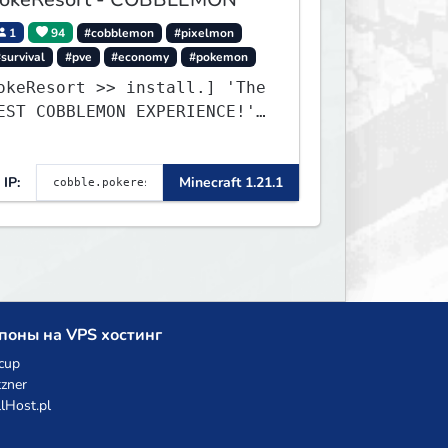
1
94
#cobblemon
#pixelmon
survival
#pve
#economy
#pokemon
okeResort >> install.] 'The
EST COBBLEMON EXPERIENCE!''
TripAdvisor[❤
IP:
Minecraft 1.21.1
поны на VPS хостинг
cup
zner
llHost.pl