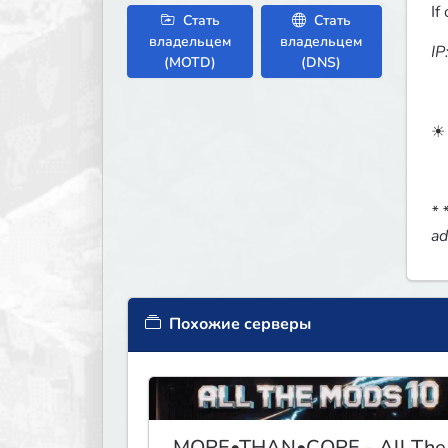
If
Стать
Стать
владельцем
владельцем
IP
(MOTD)
(DNS)
☀ 
* 
ad
Похожие серверы
MORE•THAN•CORE - All The