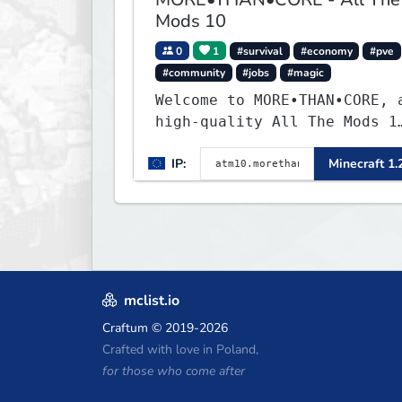
Mods 10
0
1
#survival
#economy
#pve
#community
#jobs
#magic
Welcome to MORE•THAN•CORE, 
high-quality All The Mods 1
Minecraft server built for
IP:
Minecraft 1.
players who want a smooth,
polished, and rewarding
modded experience.
mclist.io
Craftum
© 2019-2026
Crafted with love in Poland,
for those who come after