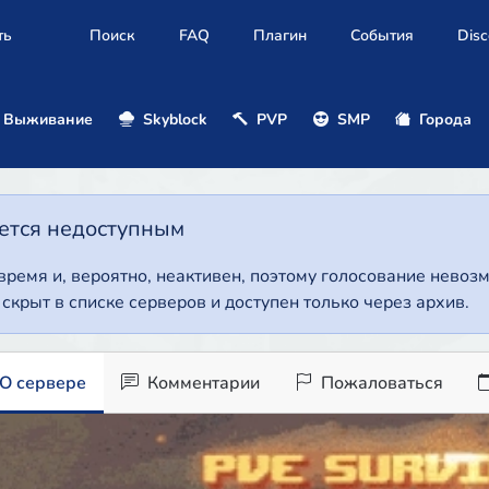
ть
Поиск
FAQ
Плагин
События
Disc
Выживание
Skyblock
PVP
SMP
Города
нется недоступным
 время и, вероятно, неактивен, поэтому голосование нево
т скрыт в списке серверов и доступен только через архив.
О сервере
Комментарии
Пожаловаться