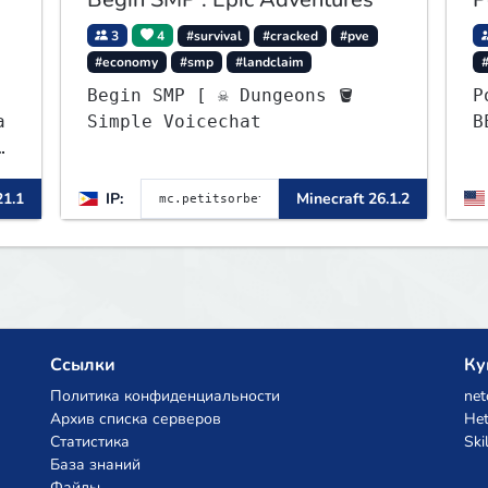
3
4
#survival
#cracked
#pve
#economy
#smp
#landclaim
#
Begin SMP [ ☠ Dungeons 🪣
P
a
Simple Voicechat
B
0
-
21.1
IP:
Minecraft 26.1.2
Ссылки
Ку
Политика конфиденциальности
net
Архив списка серверов
Het
Статистика
Ski
База знаний
Файлы