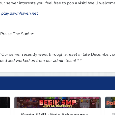
 our server interests you, feel free to pop a visit! We'll welco
:
play.dawnhaven.net
Praise The Sun! ☀
* Our server recently went through a reset in late December, so t
ded and worked on from our admin team! * *
Begin SMP : Epic Adventures
P