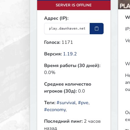
SERVER IS OFFLINE
W
Адрес (IP):
IP
Ve
Голоса:
1171
Версия:
1.19.2
Wa
Время работы (30 дней):
0.0%
He
an
Среднее количество
ou
игроков (30д):
0.0
Теги:
#survival
,
#pve
,
#economy
,
Ou
ex
Последний пинг:
2 часов
назад