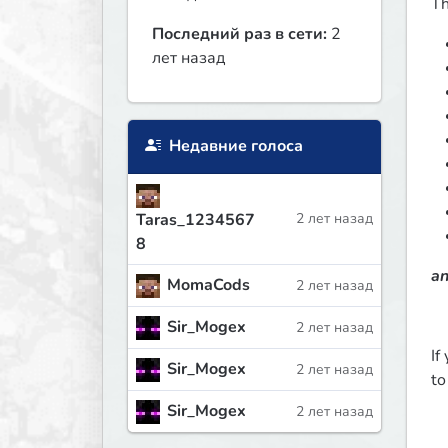
Th
Последний раз в сети:
2
лет назад
Недавние голоса
Taras_1234567
2 лет назад
8
an
MomaCods
2 лет назад
Sir_Mogex
2 лет назад
If
Sir_Mogex
2 лет назад
to
Sir_Mogex
2 лет назад