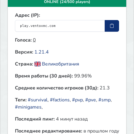
ONLINE (24/500 players)
Адрес (IP):
Голоса:
0
Версия:
1.21.4
Страна:
Великобритания
Время работы (30 дней):
99.96%
Среднее количество игроков (30д):
21.3
Теги:
#survival
,
#factions
,
#pvp
,
#pve
,
#smp
,
#minigames
,
Последний пинг:
4 минут назад
Последнее редактирование:
в прошлом году