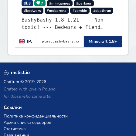
3
7
#minigames
#parkour
#bedwars
#mobarena
#zombie
#deathrun
BashyBashy 1.8-1.21 --- Non-
toxic! --- Bedwars ◆ Fiend
Fight ◆ Assault Course
IP:
Minecraft 1.8+
mclist.io
Craftum
© 2019-2026
Crafted with love in Poland,
for those who come after
Ссылки
Политика конфиденциальности
Архив списка серверов
Статистика
База знаний