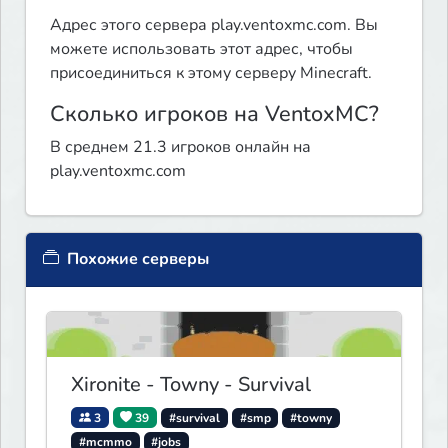
Адрес этого сервера play.ventoxmc.com. Вы
можете использовать этот адрес, чтобы
присоединиться к этому серверу Minecraft.
Сколько игроков на VentoxMC?
В среднем 21.3 игроков онлайн на
play.ventoxmc.com
Похожие серверы
Xironite - Towny - Survival
3
39
#survival
#smp
#towny
#mcmmo
#jobs