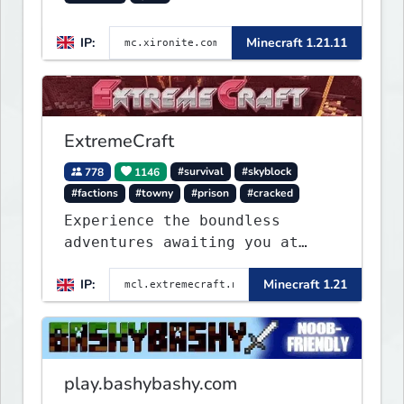
IP:
Minecraft 1.21.11
ExtremeCraft
778
1146
#survival
#skyblock
#factions
#towny
#prison
#cracked
Experience the boundless
adventures awaiting you at
ExtremeCraft.net! Embark on a
IP:
Minecraft 1.21
journey through a plethora of
exhilarating game modes,
blending both timeless
classics and innovative new
experiences seamlessly.
play.bashybashy.com