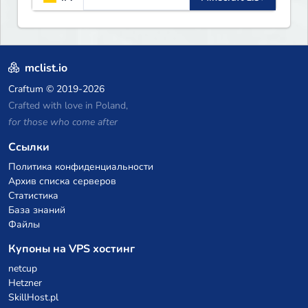
mclist.io
Craftum
© 2019-2026
Crafted with love in Poland,
for those who come after
Ссылки
Политика конфиденциальности
Архив списка серверов
Статистика
База знаний
Файлы
Купоны на VPS хостинг
netcup
Hetzner
SkillHost.pl