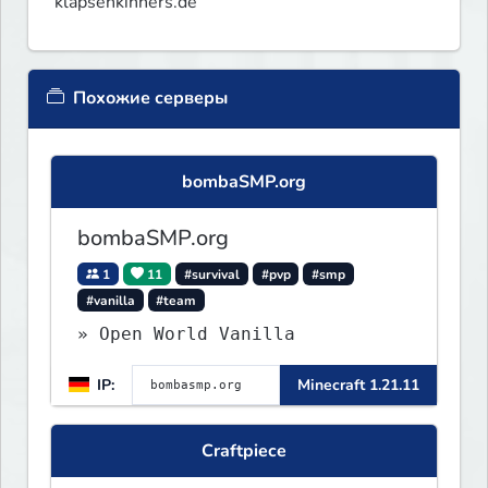
klapsenkinners.de
Похожие серверы
bombaSMP.org
bombaSMP.org
1
11
#survival
#pvp
#smp
#vanilla
#team
» Open World Vanilla
IP:
Minecraft 1.21.11
Craftpiece