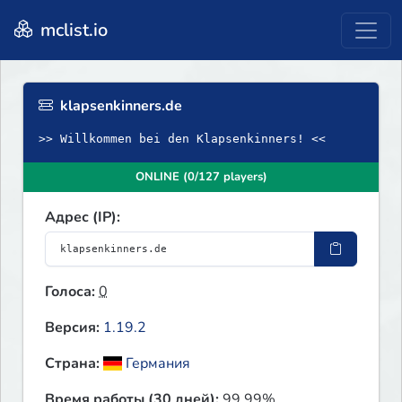
mclist.io
klapsenkinners.de
>> Willkommen bei den Klapsenkinners! <<
ONLINE (0/127 players)
Адрес (IP):
Голоса:
0
Версия:
1.19.2
Страна:
Германия
Время работы (30 дней):
99.99%