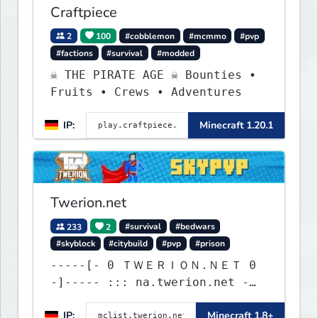
Craftpiece
2
100
#cobblemon
#mcmmo
#pvp
#factions
#survival
#modded
☠ THE PIRATE AGE ☠ Bounties •
Fruits • Crews • Adventures
IP:
Minecraft 1.20.1
Twerion.net
233
2
#survival
#bedwars
#skyblock
#citybuild
#pvp
#prison
-----[- 0 ＴＷＥＲＩＯＮ.ＮＥＴ 0
-]----- ::: na.twerion.net -
eu.twerion.net -
IP:
Minecraft 1.8+
as.twerion.net :::