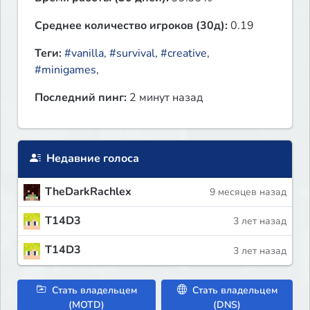
Среднее количество игроков (30д):
0.19
Теги:
#vanilla
,
#survival
,
#creative
,
#minigames
,
Последний пинг:
2 минут назад
Недавние голоса
TheDarkRachlex
9 месяцев назад
T14D3
3 лет назад
T14D3
3 лет назад
Стать владельцем
Стать владельцем
(MOTD)
(DNS)