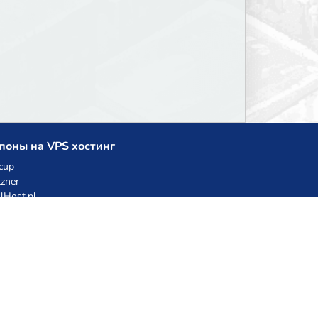
поны на VPS хостинг
cup
zner
llHost.pl