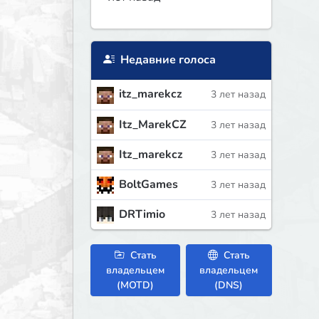
Недавние голоса
itz_marekcz
3 лет назад
Itz_MarekCZ
3 лет назад
Itz_marekcz
3 лет назад
BoltGames
3 лет назад
DRTimio
3 лет назад
Стать
Стать
владельцем
владельцем
(MOTD)
(DNS)