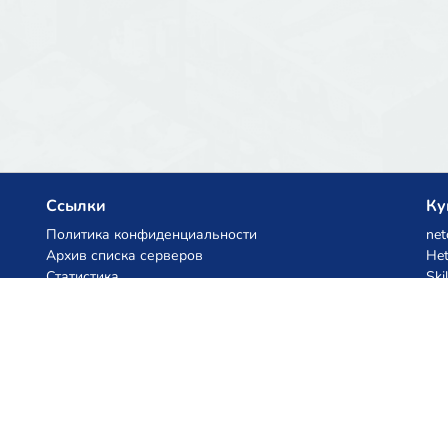
Ссылки
Ку
Политика конфиденциальности
net
Архив списка серверов
Het
Статистика
Ski
База знаний
Файлы
Купоны на AI
z.ai
MiniMax