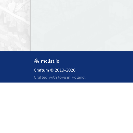
mclist.io
Craftum
© 2019-2026
Crafted with love in Poland,
for those who come after
Купоны на хостинг Minecraft
Craftserve
IceHost.pl