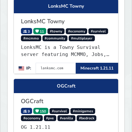
LonksMC Towny
LonksMC Towny
3
11
#towny
#economy
#survival
#mcmmo
#community
#multiplayer
LonksMC is a Towny Survival
server featuring MCMMO, Jobs,
free rank progression, and
IP:
Minecraft 1.21.11
weekly events. We focus on a
friendly community, balanced
economy, and long-term
OGCraft
survival gameplay.
OGCraft
9
150
#survival
#minigames
#economy
#pve
#vanilla
#bedrock
OG 1.21.11