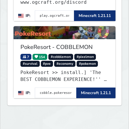
www.ogcraft.org/discord
IP:
Minecraft 1.21.11
PokeResort - COBBLEMON
7
154
#cobblemon
#pixelmon
#survival
#pve
#economy
#pokemon
PokeResort >> install.] 'The
BEST COBBLEMON EXPERIENCE!'' -
TripAdvisor[❤
IP:
Minecraft 1.21.1