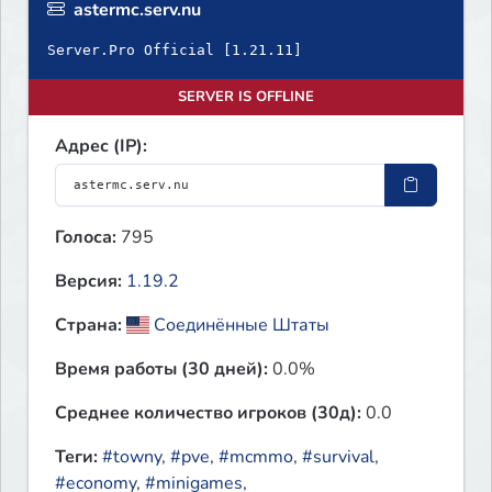
astermc.serv.nu
SERVER IS OFFLINE
Адрес (IP):
Голоса:
795
Версия:
1.19.2
Страна:
Соединённые Штаты
Время работы (30 дней):
0.0%
Среднее количество игроков (30д):
0.0
Теги:
#towny
,
#pve
,
#mcmmo
,
#survival
,
#economy
,
#minigames
,