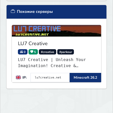
Похожие серверы
LU7 Creative
0
5
#creative
#parkour
LU7 Creative | Unleash Your
Imagination! Creative &
Parkour - 1.16 - 26.2
IP:
Minecraft 26.2