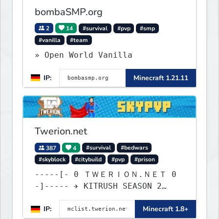
bombaSMP.org
2
14
#survival
#pvp
#smp
#vanilla
#team
» Open World Vanilla
IP:
Minecraft 1.21.11
Twerion.net
387
4
#survival
#bedwars
#skyblock
#citybuild
#pvp
#prison
-----[- 0 ＴＷＥＲＩＯＮ.ＮＥＴ 0
-]----- ✈ KITRUSH SEASON 2
RELEASE ✈ 1d, 1h, 30m
IP:
Minecraft 1.8+