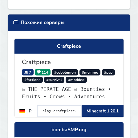
Похожие серверы
Craftpiece
Craftpiece
7
114
#cobblemon
#mcmmo
#pvp
#factions
#survival
#modded
☠ THE PIRATE AGE ☠ Bounties •
Fruits • Crews • Adventures
IP:
Minecraft 1.20.1
bombaSMP.org