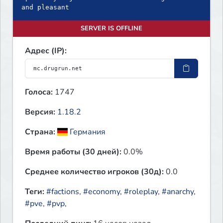
and pleasant
SERVER IS OFFLINE
Адрес (IP):
Голоса:
1747
Версия:
1.18.2
Страна:
Германия
Время работы (30 дней):
0.0%
Среднее количество игроков (30д):
0.0
Теги:
#factions
,
#economy
,
#roleplay
,
#anarchy
,
#pve
,
#pvp
,