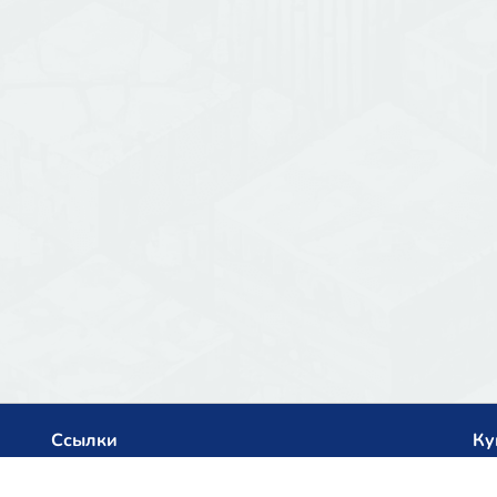
Ссылки
Ку
Политика конфиденциальности
net
Архив списка серверов
Het