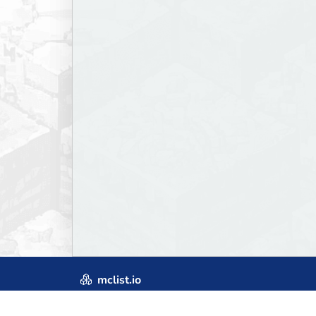
mclist.io
Craftum
© 2019-2026