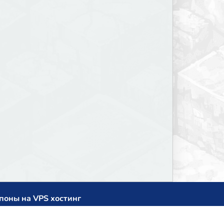
поны на VPS хостинг
cup
zner