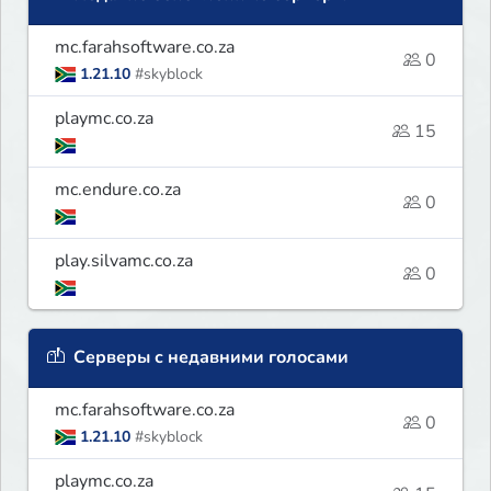
mc.farahsoftware.co.za
0
1.21.10
#skyblock
playmc.co.za
15
mc.endure.co.za
0
play.silvamc.co.za
0
Серверы с недавними голосами
mc.farahsoftware.co.za
0
1.21.10
#skyblock
playmc.co.za