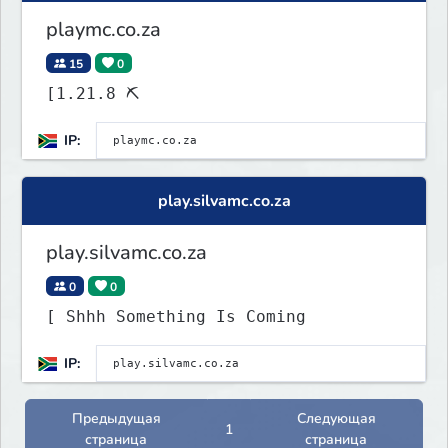
playmc.co.za
15
0
[1.21.8 ⛏
IP:
play.silvamc.co.za
play.silvamc.co.za
0
0
[ Shhh Something Is Coming
IP:
Предыдущая
Следующая
1
страница
страница