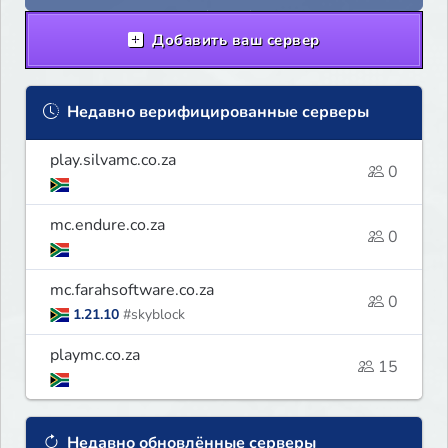
Добавить ваш сервер
Недавно верифицированные серверы
play.silvamc.co.za
0
mc.endure.co.za
0
mc.farahsoftware.co.za
0
1.21.10
#skyblock
playmc.co.za
15
Недавно обновлённые серверы