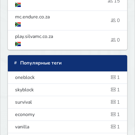
15
mc.endure.co.za
0
play.silvamc.co.za
0
Популярные теги
oneblock
1
skyblock
1
survival
1
economy
1
vanilla
1