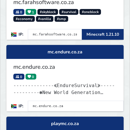
mc.farahsoftware.co.za
0
1
#skyblock
#survival
#oneblock
#economy
#vanilla
#smp
IP:
Minecraft 1.21.10
mc.endure.co.za
mc.endure.co.za
0
0
--------------≼EndureSurvival≽-----
---------✽New World Generation
✽GriefPrevention ✽Vanilla
IP:
playmc.co.za