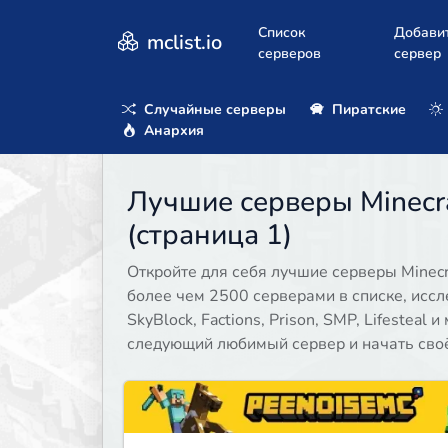
Список
Добави
mclist.io
серверов
сервер
Случайные серверы
Пиратские
Анархия
Лучшие серверы Minecra
(страница 1)
Откройте для себя лучшие серверы Minecra
более чем 2500 серверами в списке, иссл
SkyBlock, Factions, Prison, SMP, Lifesteal
следующий любимый сервер и начать своё 