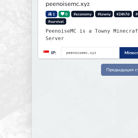
peenoisemc.xyz
1
0
#economy
#towny
#24h7d
#
#survival
PeenoiseMC is a Towny Minecraf
Server
IP:
Minecr
Предыдущая с