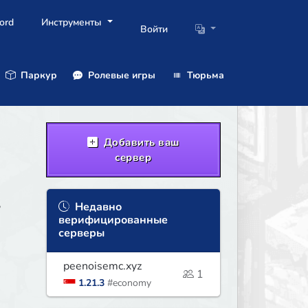
ord
Инструменты
Войти
Паркур
Ролевые игры
Тюрьма
Добавить ваш
сервер
,
Недавно
верифицированные
серверы
peenoisemc.xyz
1
1.21.3
#economy