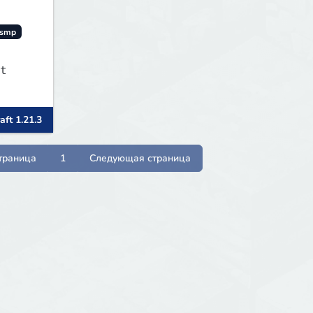
smp
t
aft 1.21.3
траница
1
Следующая страница