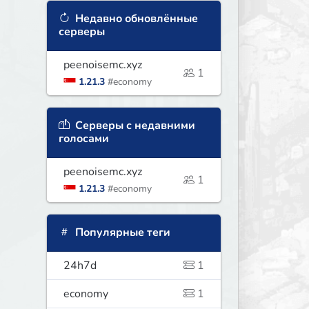
Недавно обновлённые
серверы
peenoisemc.xyz
1
1.21.3
#economy
Серверы с недавними
голосами
peenoisemc.xyz
1
1.21.3
#economy
Популярные теги
24h7d
1
economy
1