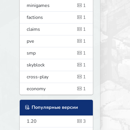
minigames
1
factions
1
claims
1
pve
1
smp
1
skyblock
1
cross-play
1
economy
1
Популярные версии
1.20
3