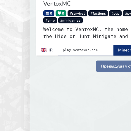
VentoxMC
0
0
#survival
#factions
#pvp
#p
#smp
#minigames
Welcome to VentoxMC, the home 
the Hide or Hunt Minigame and 
competitive SMP gamemode.
IP:
Minecr
Предыдущая с