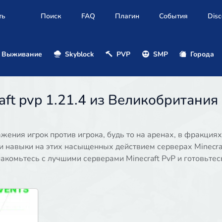
ть
Поиск
FAQ
Плагин
События
Disc
Выживание
Skyblock
PVP
SMP
Города
ft pvp 1.21.4 из Великобритания
ения игрок против игрока, будь то на аренах, в фракциях
 навыки на этих насыщенных действием серверах Minecra
акомьтесь с лучшими серверами Minecraft PvP и готовьтес