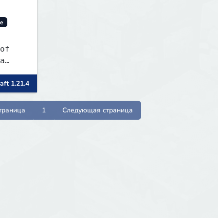
ve
of
a
aft 1.21.4
траница
1
Следующая страница