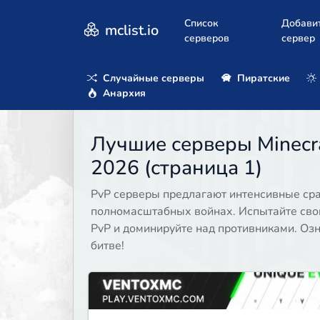
Список
Добави
mclist.io
серверов
сервер
Случайные серверы
Пиратские
Анархия
Лучшие серверы Minecra
2026 (страница 1)
PvP серверы предлагают интенсивные сраж
полномасштабных войнах. Испытайте свои
PvP и доминируйте над противниками. Озн
битве!