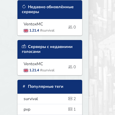
Недавно обновлённые
серверы
VentoxMC
0
1.21.4
#survival
Серверы с недавними
голосами
VentoxMC
0
1.21.4
#survival
Популярные теги
survival
2
pvp
1