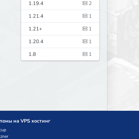
1.19.4
2
1.21.4
1
1.21+
1
1.20.4
1
1.8
1
поны на VPS хостинг
cup
zner