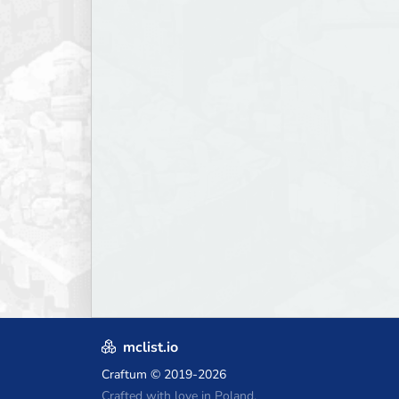
mclist.io
Craftum
© 2019-2026
Crafted with love in Poland,