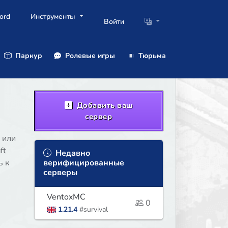
ord
Инструменты
Войти
Паркур
Ролевые игры
Тюрьма
Добавить ваш
сервер
 или
ft
Недавно
ь к
верифицированные
серверы
VentoxMC
0
1.21.4
#survival