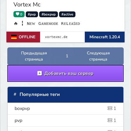
Vortex Mc
0
#pvp
#boxpvp
#active
🔥 ╏ ɴᴇᴡ ɢᴀᴍᴇᴍᴏᴅᴇ ʀᴇʟᴇᴀꜱᴇᴅ
OFFLINE
Minecraft 1.20.4
Предыдущая
Следующая
1
страница
страница
Добавить ваш сервер
Популярные теги
boxpvp
1
pvp
1