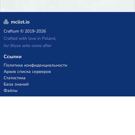
mclist.io
Craftum
© 2019-2026
Crafted with love in Poland,
for those who come after
Ссылки
Политика конфиденциальности
Архив списка серверов
Статистика
База знаний
Файлы
Купоны на VPS хостинг
netcup
Hetzner
SkillHost.pl
Купоны на хостинг Minecraft