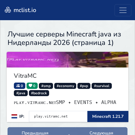
mclist.io
Лучшие серверы Minecraft java из
Нидерланды 2026 (страница 1)
VitraMC
0
0
#smp
#economy
#pvp
#survival
#java
#bedrock
ᴘʟᴀʏ.ᴠɪᴛʀᴀᴍᴄ.ɴᴇᴛSMP ✦ EVENTS ✦ ALPHA
IP:
Minecraft 1.21.7
Предыдущая
Следующая