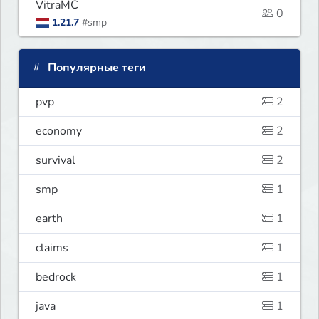
VitraMC
0
1.21.7
#smp
Популярные теги
pvp
2
economy
2
survival
2
smp
1
earth
1
claims
1
bedrock
1
java
1