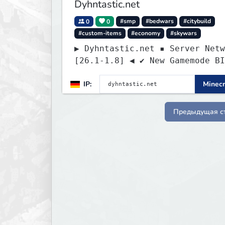
Dyhntastic.net
0
0
#smp
#bedwars
#citybuild
#custom-items
#economy
#skywars
▶ Dyhntastic.net ▪ Server Netw
[26.1-1.8] ◀ ✔ New Gamemode BI
IP:
Minecr
Предыдущая с