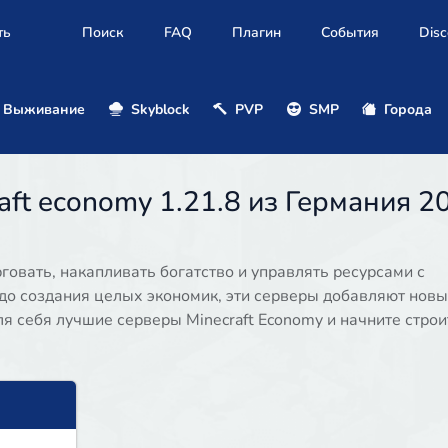
ть
Поиск
FAQ
Плагин
События
Disc
Выживание
Skyblock
PVP
SMP
Города
ft economy 1.21.8 из Германия 2
говать, накапливать богатство и управлять ресурсами с
 до создания целых экономик, эти серверы добавляют нов
для себя лучшие серверы Minecraft Economy и начните строи