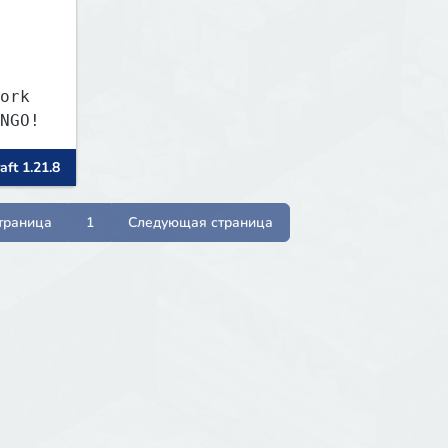
ork
NGO!
aft 1.21.8
траница
1
Следующая страница