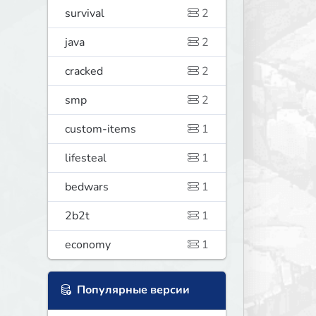
survival
2
java
2
cracked
2
smp
2
custom-items
1
lifesteal
1
bedwars
1
2b2t
1
economy
1
Популярные версии