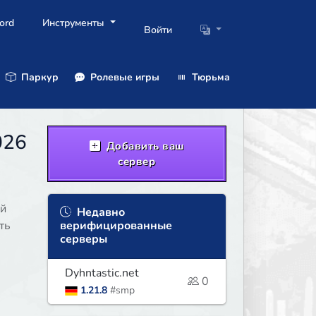
ord
Инструменты
Войти
Паркур
Ролевые игры
Тюрьма
026
Добавить ваш
сервер
ый
Недавно
ть
верифицированные
серверы
Dyhntastic.net
0
1.21.8
#smp