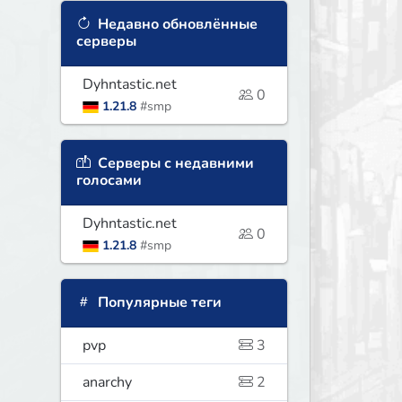
Недавно обновлённые
серверы
Dyhntastic.net
0
1.21.8
#smp
Серверы с недавними
голосами
Dyhntastic.net
0
1.21.8
#smp
Популярные теги
pvp
3
anarchy
2