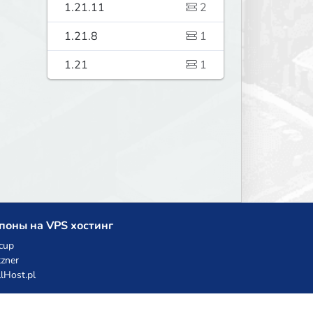
1.21.11
2
1.21.8
1
1.21
1
поны на VPS хостинг
cup
zner
llHost.pl