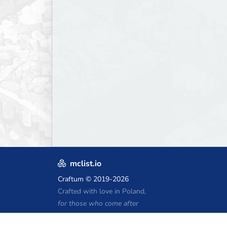
mclist.io
Craftum
© 2019-2026
Crafted with love in Poland,
for those who come after