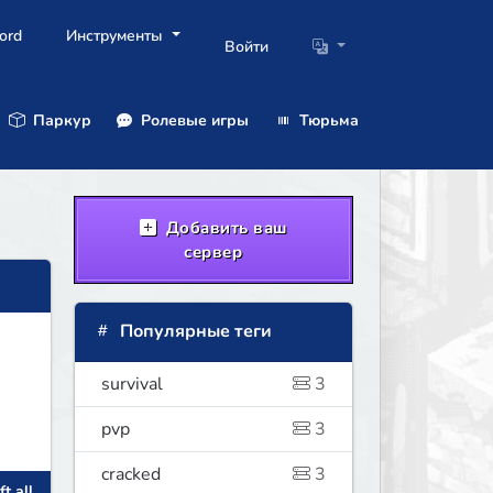
ord
Инструменты
Войти
Паркур
Ролевые игры
Тюрьма
Добавить ваш
сервер
Популярные теги
survival
3
pvp
3
cracked
3
t all