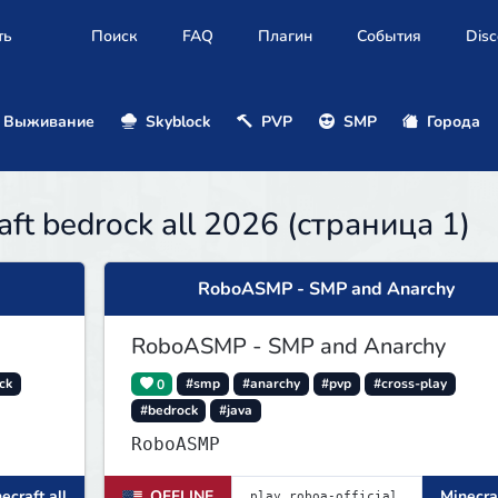
ть
Поиск
FAQ
Плагин
События
Disc
Выживание
Skyblock
PVP
SMP
Города
t bedrock all 2026 (страница 1)
RoboASMP - SMP and Anarchy
RoboASMP - SMP and Anarchy
ck
0
#smp
#anarchy
#pvp
#cross-play
#bedrock
#java
RoboASMP
ecraft all
OFFLINE
Minecraf