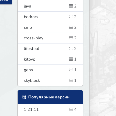
java
2
bedrock
2
smp
2
cross-play
2
lifesteal
2
kitpvp
1
gens
1
skyblock
1
Популярные версии
1.21.11
4