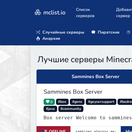
Список
Добави
mclist.io
серверов
сервер
Случайные серверы
Пиратские
Анархия
Лучшие серверы Minecraf
Sammines Box Server
Sammines Box Server
0
#box
#gens
#geysersupport
#bedro
#java
#community
Box server Welcome to sammines
OFFLINE
Min