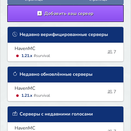
Добавить ваш сервер
Недавно верифицированные серверы
HavenMC
7
1.21.x
#survival
Недавно обновлённые серверы
HavenMC
7
1.21.x
#survival
Серверы с недавними голосами
HavenMC