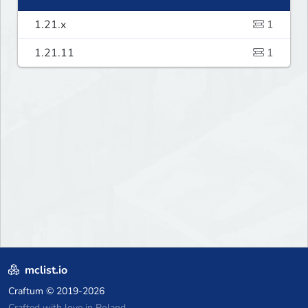
1.21.x
1
1.21.11
1
mclist.io
Craftum
© 2019-2026
Crafted with love in Poland,