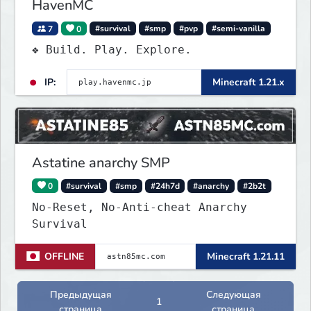
HavenMC
7
0
#survival
#smp
#pvp
#semi-vanilla
❖ Build. Play. Explore.
IP:
Minecraft 1.21.x
Astatine anarchy SMP
0
#survival
#smp
#24h7d
#anarchy
#2b2t
No-Reset, No-Anti-cheat Anarchy
Survival
OFFLINE
Minecraft 1.21.11
Предыдущая
Следующая
1
страница
страница