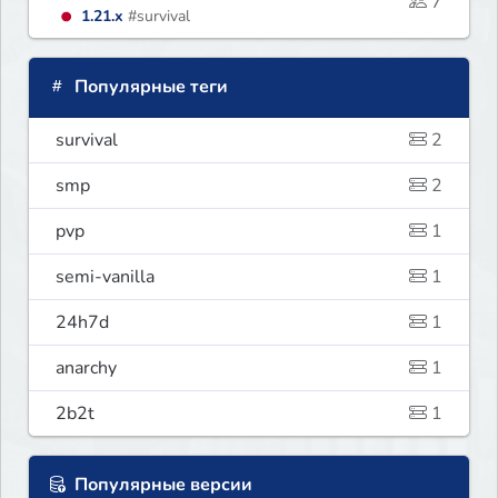
7
1.21.x
#survival
Популярные теги
survival
2
smp
2
pvp
1
semi-vanilla
1
24h7d
1
anarchy
1
2b2t
1
Популярные версии