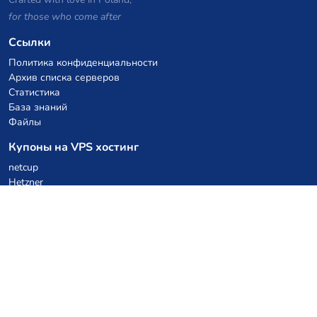
for those who come after
Ссылки
Политика конфиденциальности
Архив списка серверов
Статистика
База знаний
Файлы
Купоны на VPS хостинг
netcup
Hetzner
SkillHost.pl
Купоны на хостинг Minecraft
Craftserve
IceHost.pl
Купоны на AI
z.ai