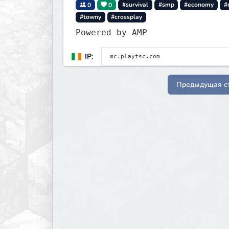
0
0
#survival
#smp
#economy
#
#towny
#crossplay
Powered by AMP
IP:
Предыдущая с