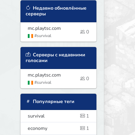
Недавно обновлённые
серверы
mc.playtsc.com
0
#survival
Серверы с недавними
голосами
mc.playtsc.com
0
#survival
Популярные теги
survival
1
economy
1