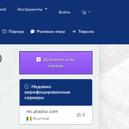
ord
Инструменты
Войти
Паркур
Ролевые игры
Тюрьма
)
Добавить ваш
сервер
,
Недавно
верифицированные
серверы
mc.playtsc.com
0
#survival