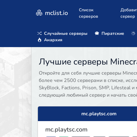
Список
Добави
mclist.io
серверов
сервер
Случайные серверы
Пиратские
Анархия
Лучшие серверы Minecra
Откройте для себя лучшие серверы Minecra
более чем 2500 серверами в списке, иссл
SkyBlock, Factions, Prison, SMP, Lifesteal
следующий любимый сервер и начать своё 
mc.playtsc.com
mc.playtsc.com