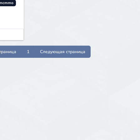
mcmmo
траница
1
Следующая страница