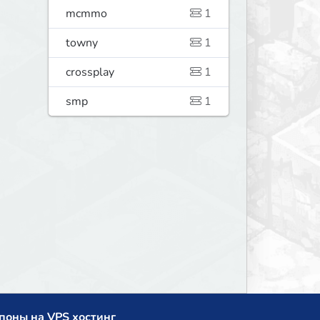
mcmmo
1
towny
1
crossplay
1
smp
1
поны на VPS хостинг