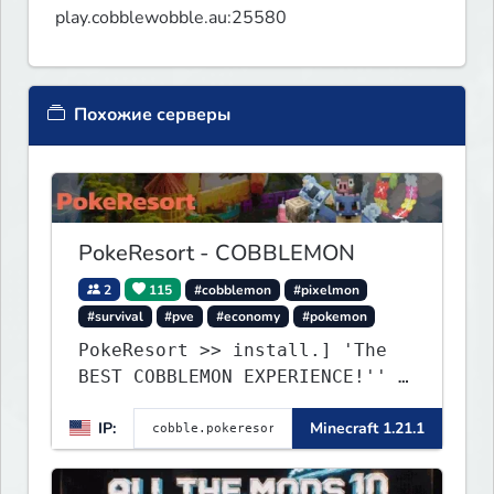
play.cobblewobble.au:25580
Похожие серверы
PokeResort - COBBLEMON
2
115
#cobblemon
#pixelmon
#survival
#pve
#economy
#pokemon
PokeResort >> install.] 'The
BEST COBBLEMON EXPERIENCE!'' -
TripAdvisor[❤
IP:
Minecraft 1.21.1