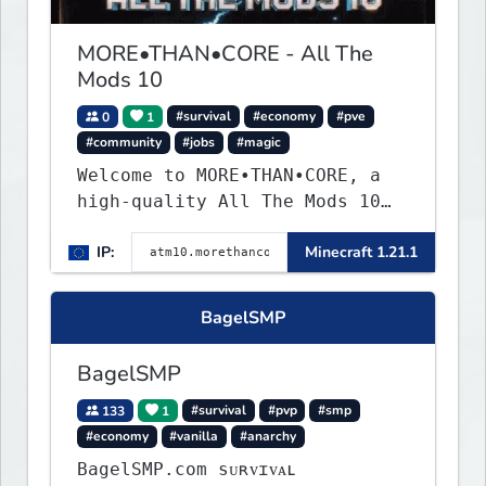
MORE•THAN•CORE - All The
Mods 10
0
1
#survival
#economy
#pve
#community
#jobs
#magic
Welcome to MORE•THAN•CORE, a
high-quality All The Mods 10
Minecraft server built for
IP:
Minecraft 1.21.1
players who want a smooth,
polished, and rewarding modded
experience.
BagelSMP
BagelSMP
133
1
#survival
#pvp
#smp
#economy
#vanilla
#anarchy
BagelSMP.com ѕᴜʀᴠɪᴠᴀʟ