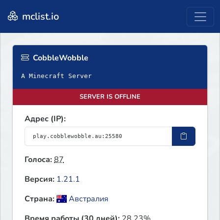
mclist.io
CobbleWobble
A Minecraft Server
SERVER IS OFFLINE
Адрес (IP):
Голоса:
87
Версия:
1.21.1
Страна:
Австралия
Время работы (30 дней):
28.23%