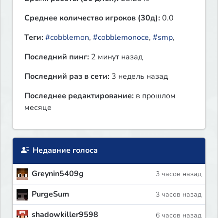
Среднее количество игроков (30д):
0.0
Теги:
#cobblemon
,
#cobblemonoce
,
#smp
,
Последний пинг:
2 минут назад
Последний раз в сети:
3 недель назад
Последнее редактирование:
в прошлом
месяце
Недавние голоса
Greynin5409g
3 часов назад
PurgeSum
3 часов назад
shadowkiller9598
6 часов назад