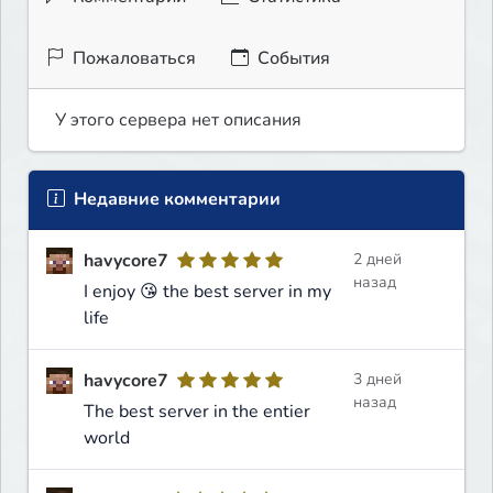
Пожаловаться
События
У этого сервера нет описания
Недавние комментарии
havycore7
2 дней
назад
I enjoy 😘 the best server in my
life
havycore7
3 дней
назад
The best server in the entier
world