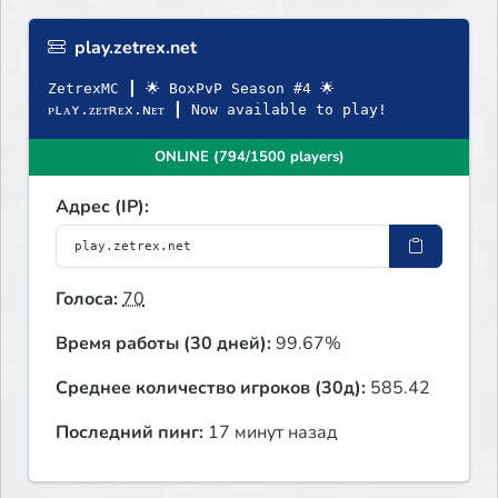
play.zetrex.net
ZetrexMC ┃ 🌟 BoxPvP Season #4 🌟
ᴘʟᴀʏ.ᴢᴇᴛʀᴇx.ɴᴇᴛ ┃ Now available to play!
ONLINE (794/1500 players)
Адрес (IP):
Голоса:
70
Время работы (30 дней):
99.67%
Среднее количество игроков (30д):
585.42
Последний пинг:
17 минут назад