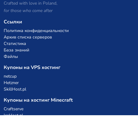
Crafted with love in Poland,
for those who come after
Ссылки
Политика конфиденциальности
Архив списка серверов
Статистика
База знаний
Файлы
Купоны на VPS хостинг
netcup
Hetzner
SkillHost.pl
Купоны на хостинг Minecraft
Craftserve
IceHost.pl
Купоны на AI
z.ai