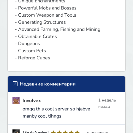
- Unique Enchantments

- Powerful Mobs and Bosses

- Custom Weapon and Tools

- Generating Structures

- Advanced Farming, Fishing and Mining

- Obtainable Crates

- Dungeons

- Custom Pets

- Reforge Cubes
Недавние комментарии
Involvex
1 недель
назад
omgg this cool server so hjabve
manby cool tihngs
MarkAndrei
в прошлом