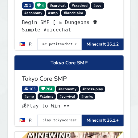
1
4
#survival
#cracked
#pve
#economy
#smp
#landclaim
Begin SMP [ ☠ Dungeons 🪣
Simple Voicechat
IP:
Minecraft 26.1.2
Tokyo Core SMP
Tokyo Core SMP
103
284
#economy
#cross-play
#smp
#claims
#survival
#ranks
💰Play-to-Win ••
IP:
Minecraft 26.1.+