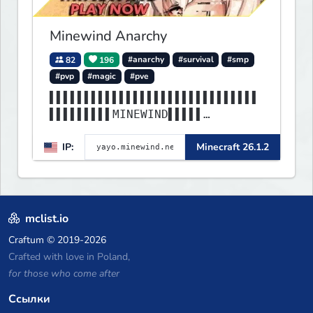
Minewind Anarchy
82
196
#anarchy
#survival
#smp
#pvp
#magic
#pve
▌▌▌▌▌▌▌▌▌▌▌▌▌▌▌▌▌▌▌▌▌▌▌▌▌▌▌▌▌▌
▌▌▌▌▌▌▌▌▌MINEWIND▌▌▌▌▌
▌▌▌▌▌▌▌▌▌▌▌▌▌▌▌▌▌▌▌▌▌▌▌▌▌▌▌▌▌▌
IP:
Minecraft 26.1.2
▌▌▌▌▌▌▌▌▌▌▌▌▌▌▌▌▌▌▌▌▌▌
mclist.io
Craftum
© 2019-2026
Crafted with love in Poland,
for those who come after
Ссылки