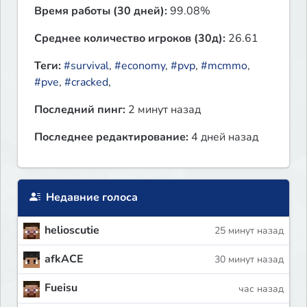
Время работы (30 дней):
99.08%
Среднее количество игроков (30д):
26.61
Теги:
#survival
,
#economy
,
#pvp
,
#mcmmo
,
#pve
,
#cracked
,
Последний пинг:
2 минут назад
Последнее редактирование:
4 дней назад
Недавние голоса
helioscutie
25 минут назад
afkACE
30 минут назад
Fueisu
час назад