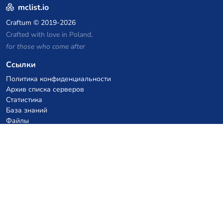
mclist.io
Craftum
© 2019-2026
Crafted with love in Poland,
for those who come after
Ссылки
Политика конфиденциальности
Архив списка серверов
Статистика
База знаний
Файлы
Купоны на VPS хостинг
netcup
Hetzner
SkillHost.pl
Купоны на хостинг Minecraft
Craftserve
IceHost.pl