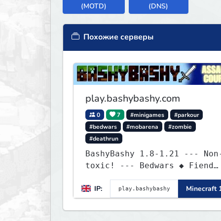
(MOTD)
(DNS)
Похожие серверы
play.bashybashy.com
0
7
#minigames
#parkour
#bedwars
#mobarena
#zombie
#deathrun
BashyBashy 1.8-1.21 --- Non
toxic! --- Bedwars ◆ Fiend
Fight ◆ Assault Course
IP:
Minecraft 