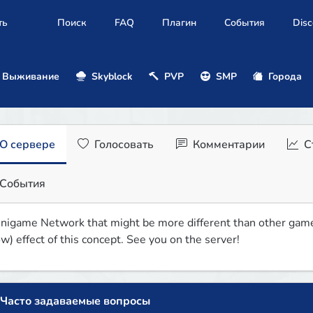
ть
Поиск
FAQ
Плагин
События
Disc
Выживание
Skyblock
PVP
SMP
Города
О сервере
Голосовать
Комментарии
С
События
nigame Network that might be more different than other games.
w) effect of this concept. See you on the server!
Часто задаваемые вопросы