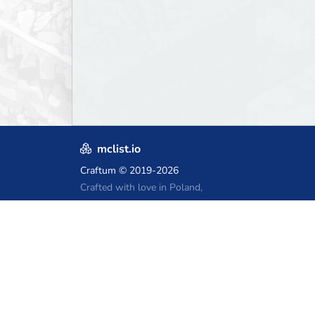
mclist.io
Craftum
© 2019-2026
Crafted with love in Poland,
for those who come after
Купоны на хостинг Minecraft
Craftserve
IceHost.pl