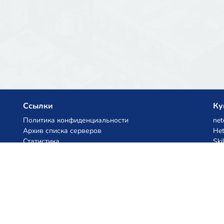
Ссылки
Ку
Политика конфиденциальности
net
Архив списка серверов
Het
Статистика
Ski
База знаний
Файлы
Купоны на AI
z.ai
MiniMax