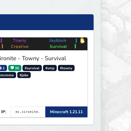
ironite - Towny - Survival
1
35
#survival
#smp
#towny
#mcmmo
#jobs
IP:
Minecraft 1.21.11