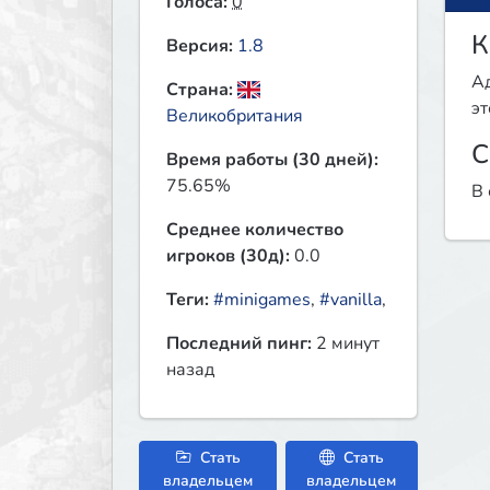
Голоса:
0
К
Версия:
1.8
Ад
Страна:
эт
Великобритания
С
Время работы (30 дней):
75.65%
В 
Среднее количество
игроков (30д):
0.0
Теги:
#minigames
,
#vanilla
,
Последний пинг:
2 минут
назад
Стать
Стать
владельцем
владельцем