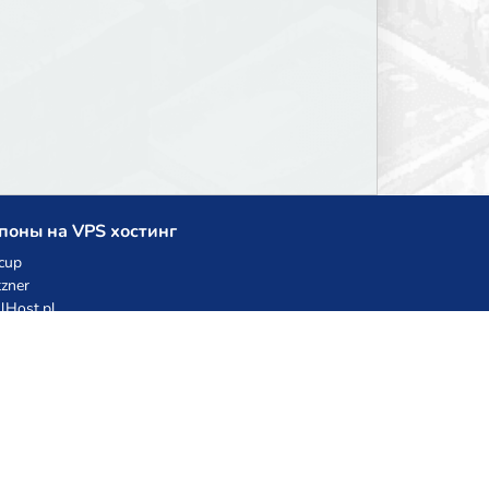
поны на VPS хостинг
cup
zner
llHost.pl