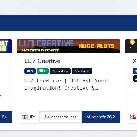
LU7 Creative
X
1
5
#creative
#parkour
LU7 Creative | Unleash Your
Imagination! Creative &
-
Parkour - 1.16 - 26.2
1.8+
IP:
Minecraft 26.2