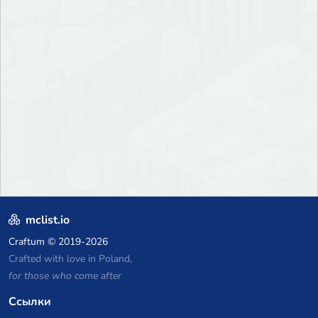
mclist.io
Craftum
© 2019-2026
Crafted with love in Poland,
for those who come after
Ссылки