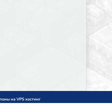
поны на VPS хостинг
cup
zner