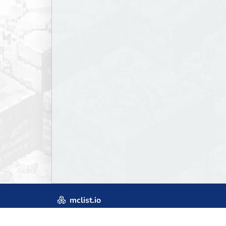
mclist.io
Craftum
© 2019-2026