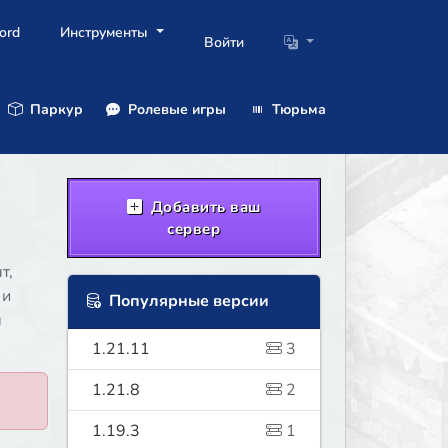
ord
Инструменты
Войти
Паркур
Ролевые игры
Тюрьма
Добавить ваш
сервер
т,
 и
Популярные версии
ы
1.21.11
3
1.21.8
2
1.19.3
1