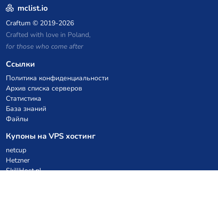
mclist.io
Craftum
© 2019-2026
Crafted with love in Poland,
for those who come after
Ссылки
Политика конфиденциальности
Архив списка серверов
Статистика
База знаний
Файлы
Купоны на VPS хостинг
netcup
Hetzner
SkillHost.pl
Купоны на хостинг Minecraft
Craftserve
IceHost.pl