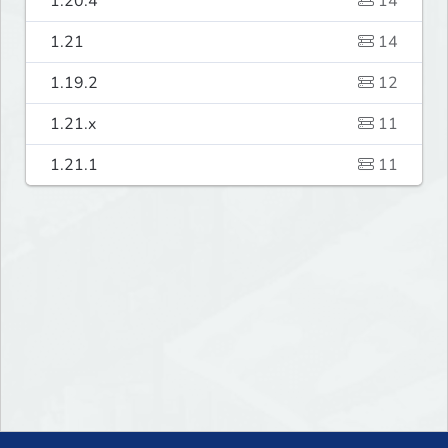
1.20.4
14
1.21
14
1.19.2
12
1.21.x
11
1.21.1
11