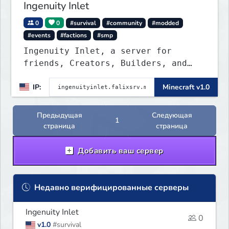
Ingenuity Inlet
0
0
#survival
#community
#modded
#events
#factions
#smp
Ingenuity Inlet, a server for
friends, Creators, Builders, and
everyone such like!
IP:
Minecraft v1.0
Предыдущая
Следующая
1
страница
страница
Добавить ваш сервер
Недавно верифицированные серверы
Ingenuity Inlet
0
v1.0
#survival