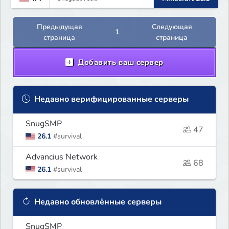
Предыдущая
Следующая
1
страница
страница
Добавить ваш сервер
Недавно верифицированные серверы
SnugSMP
47
26.1
#survival
Advancius Network
68
26.1
#survival
Недавно обновлённые серверы
SnugSMP