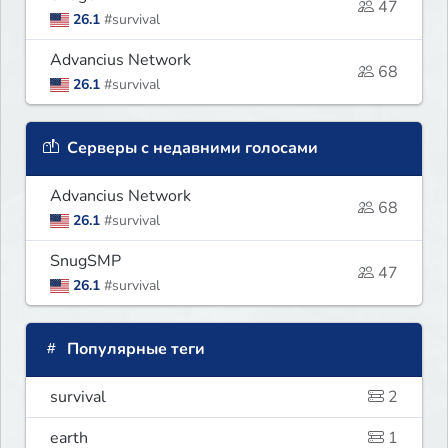
47
26.1
#survival
Advancius Network
68
26.1
#survival
Серверы с недавними голосами
Advancius Network
68
26.1
#survival
SnugSMP
47
26.1
#survival
Популярные теги
survival
2
earth
1