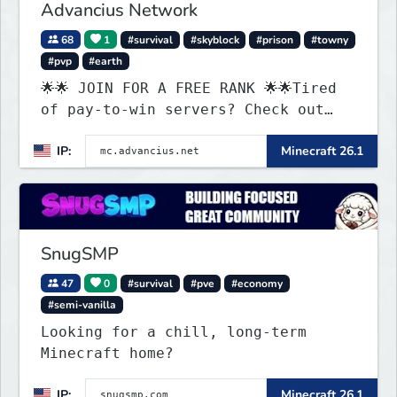
Advancius Network
68
1
#survival
#skyblock
#prison
#towny
#pvp
#earth
🌟🌟 JOIN FOR A FREE RANK 🌟🌟Tired
of pay-to-win servers? Check out
our 100+ FREE ranks on our 20+
IP:
Minecraft 26.1
gamemodes including: Earth Towny
SMP, Prison, Skyblock, Survival,
Creative Plots, Parkour, KitPvP,
Dropper, 1v1s, and many custom
Minigames! ⚔️
SnugSMP
47
0
#survival
#pve
#economy
#semi-vanilla
Looking for a chill, long-term
Minecraft home?
IP:
Minecraft 26.1