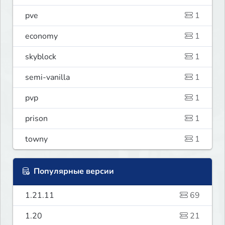
pve
1
economy
1
skyblock
1
semi-vanilla
1
pvp
1
prison
1
towny
1
Популярные версии
1.21.11
69
1.20
21