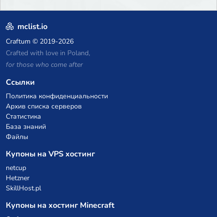
mclist.io
Craftum
© 2019-2026
Crafted with love in Poland,
for those who come after
Ссылки
Политика конфиденциальности
Архив списка серверов
Статистика
База знаний
Файлы
Купоны на VPS хостинг
netcup
Hetzner
SkillHost.pl
Купоны на хостинг Minecraft