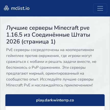
mclist.io
Лучшие серверы Minecraft pve
1.16.5 из Соединённые Штаты
2026 (страница 1)
PvE серверы сосредоточены на кооперативном
геймплее против окружения, где игроки могут
сражаться с мобами и решать задачи вместе, не
беспокоясь о PvP сражениях. Эти серверы
предлагают мирный, ориентированный на
сообщество опыт. Исследуйте лучшие серверы
Minecraft PvE и наслаждайтесь приключением!
play.darkwinterrp.co