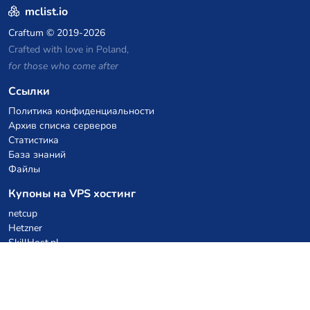
mclist.io
Craftum
© 2019-2026
Crafted with love in Poland,
for those who come after
Ссылки
Политика конфиденциальности
Архив списка серверов
Статистика
База знаний
Файлы
Купоны на VPS хостинг
netcup
Hetzner
SkillHost.pl
Купоны на хостинг Minecraft
Craftserve
IceHost.pl