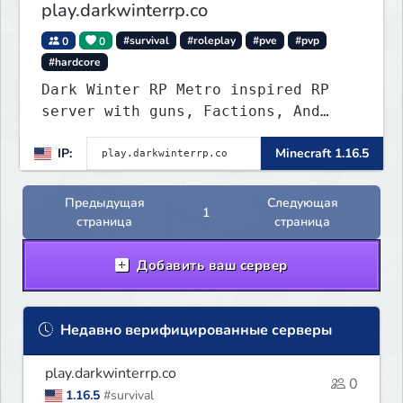
play.darkwinterrp.co
0
0
#survival
#roleplay
#pve
#pvp
#hardcore
Dark Winter RP Metro inspired RP
server with guns, Factions, And
many more features.
IP:
Minecraft 1.16.5
Предыдущая
Следующая
1
страница
страница
Добавить ваш сервер
Недавно верифицированные серверы
play.darkwinterrp.co
0
1.16.5
#survival