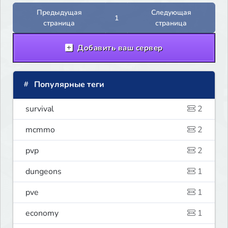
Предыдущая
Следующая
1
страница
страница
Добавить ваш сервер
Популярные теги
survival
2
mcmmo
2
pvp
2
dungeons
1
pve
1
economy
1