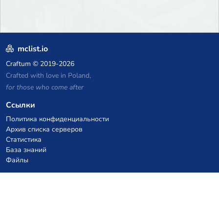
mclist.io
Craftum
© 2019-2026
Crafted with love in Poland,
for those who come after
Ссылки
Политика конфиденциальности
Архив списка серверов
Статистика
База знаний
Файлы
Купоны на VPS хостинг
netcup
Hetzner
SkillHost.pl