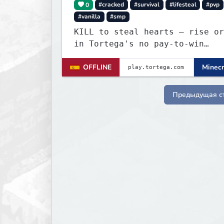
0
#cracked
#survival
#lifesteal
#pvp
#vanilla
#smp
KILL to steal hearts – rise or
in Tortega's no pay-to-win
Lifesteal SMP. Survive brutal
OFFLINE
Minecr
fights, form powerful teams, a
dominate the EU arena.
Предыдущая с