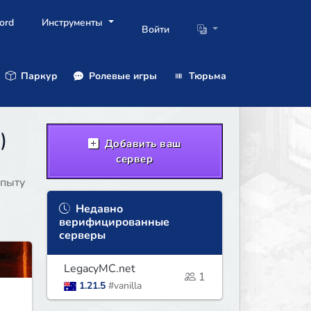
ord
Инструменты
Войти
Паркур
Ролевые игры
Тюрьма
)
Добавить ваш
сервер
опыту
Недавно
верифицированные
серверы
LegacyMC.net
1
1.21.5
#vanilla