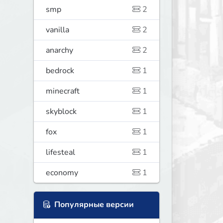
smp
2
vanilla
2
anarchy
2
bedrock
1
minecraft
1
skyblock
1
fox
1
lifesteal
1
economy
1
Популярные версии