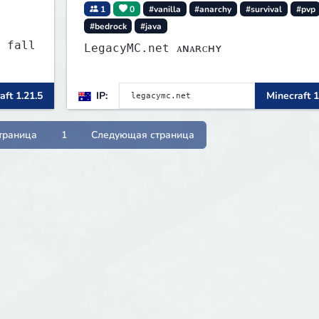
1
0
#vanilla
#anarchy
#survival
#pvp
#bedrock
#java
 fall
LegacyMC.net ᴀɴᴀʀᴄʜʏ
aft 1.21.5
IP:
Minecraft 1
nd
траница
1
Следующая страница