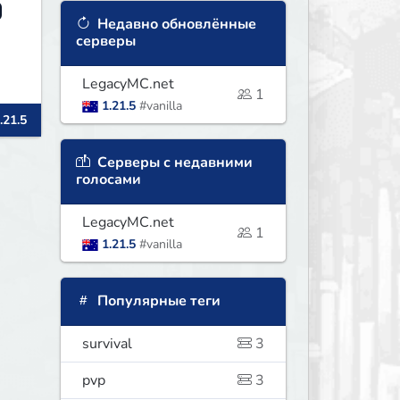
Недавно обновлённые
серверы
LegacyMC.net
1
1.21.5
#vanilla
.21.5
Серверы с недавними
голосами
LegacyMC.net
1
1.21.5
#vanilla
Популярные теги
survival
3
pvp
3