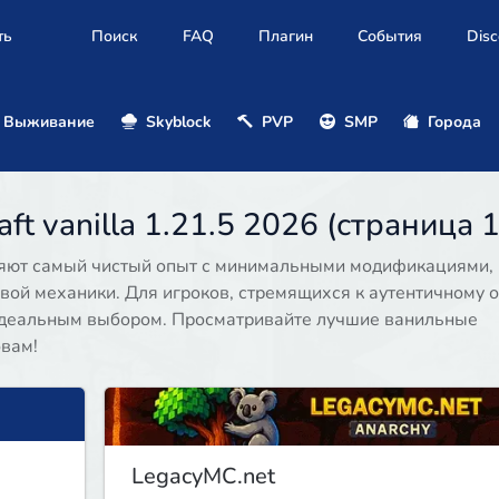
ть
Поиск
FAQ
Плагин
События
Disc
Выживание
Skyblock
PVP
SMP
Города
t vanilla 1.21.5 2026 (страница 1
ляют самый чистый опыт с минимальными модификациями,
вой механики. Для игроков, стремящихся к аутентичному 
 идеальным выбором. Просматривайте лучшие ванильные
овам!
LegacyMC.net