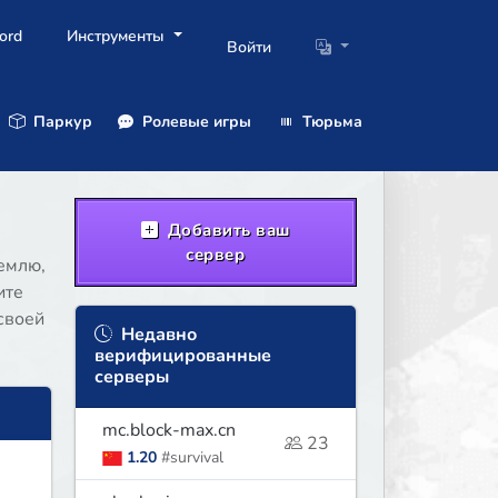
ord
Инструменты
Войти
Паркур
Ролевые игры
Тюрьма
Добавить ваш
сервер
емлю,
ите
своей
Недавно
верифицированные
серверы
mc.block-max.cn
23
1.20
#survival