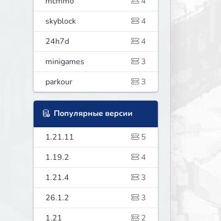
mcmmo
4
skyblock
4
24h7d
4
minigames
3
parkour
3
Популярные версии
1.21.11
5
1.19.2
4
1.21.4
3
26.1.2
3
1.21
2