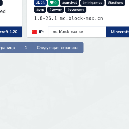
p
23
0
#survival
#minigames
#factions
#pvp
#towny
#economy
ed
1.8-26.1 mc.block-max.cn
raft 1.20
IP:
Minecraft
траница
1
Следующая страница