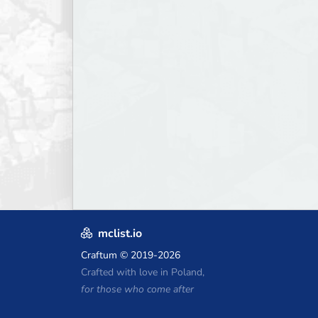
mclist.io
Craftum
© 2019-2026
Crafted with love in Poland,
for those who come after