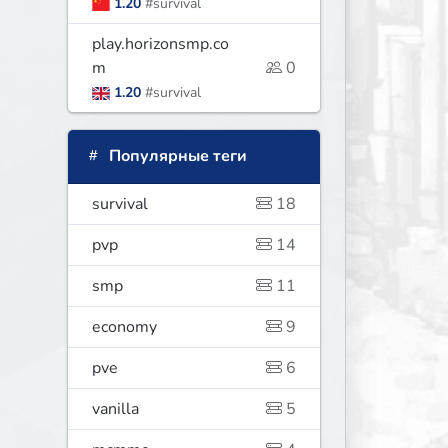
1.20
#survival
play.horizonsmp.co
m
0
1.20
#survival
Популярные теги
survival
18
pvp
14
smp
11
economy
9
pve
6
vanilla
5