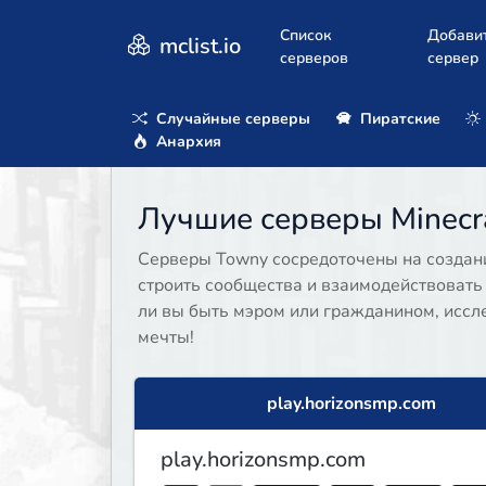
Список
Добави
mclist.io
серверов
сервер
Случайные серверы
Пиратские
Анархия
Лучшие серверы Minecra
Серверы Towny сосредоточены на создани
строить сообщества и взаимодействовать 
ли вы быть мэром или гражданином, иссле
мечты!
play.horizonsmp.com
play.horizonsmp.com