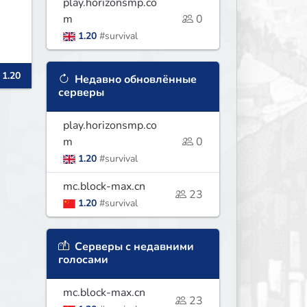
play.horizonsmp.co
m
0
1.20
#survival
 1.20
Недавно обновлённые
серверы
play.horizonsmp.co
m
0
1.20
#survival
mc.block-max.cn
23
1.20
#survival
Серверы с недавними
голосами
mc.block-max.cn
23