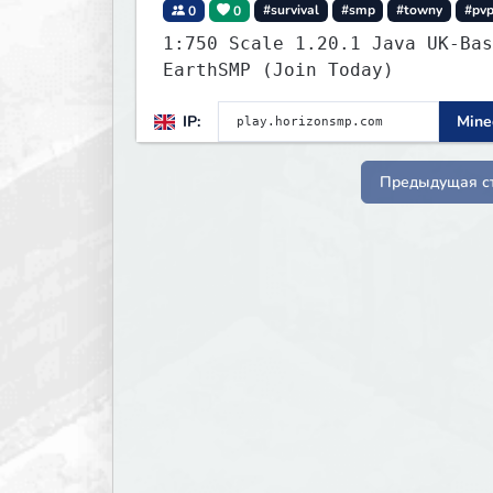
0
0
#survival
#smp
#towny
#pv
1:750 Scale 1.20.1 Java UK-Bas
EarthSMP (Join Today)
IP:
Minec
Предыдущая с