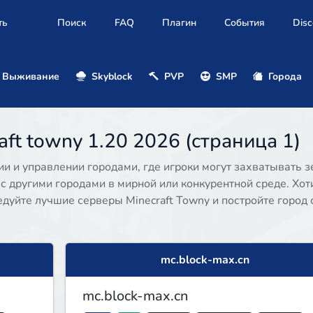
ть
Поиск
FAQ
Плагин
События
Disc
Выживание
Skyblock
PVP
SMP
Города
ft towny 1.20 2026 (страница 1)
и и управлении городами, где игроки могут захватывать з
с другими городами в мирной или конкурентной среде. Хот
дуйте лучшие серверы Minecraft Towny и постройте город 
mc.block-max.cn
mc.block-max.cn