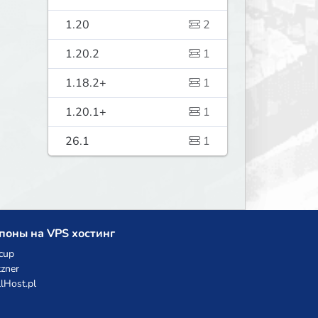
1.20
2
1.20.2
1
1.18.2+
1
1.20.1+
1
26.1
1
поны на VPS хостинг
cup
zner
llHost.pl