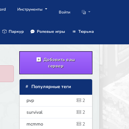
ord
Инструменты
Войти
Паркур
Ролевые игры
Тюрьма
Добавить ваш
сервер
Популярные теги
pvp
2
survival
2
mcmmo
2