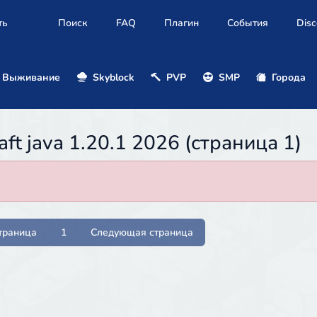
ть
Поиск
FAQ
Плагин
События
Disc
Выживание
Skyblock
PVP
SMP
Города
t java 1.20.1 2026 (страница 1)
траница
1
Следующая страница