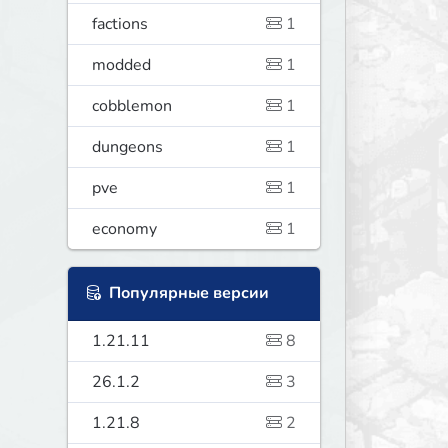
factions
1
modded
1
cobblemon
1
dungeons
1
pve
1
economy
1
Популярные версии
1.21.11
8
26.1.2
3
1.21.8
2