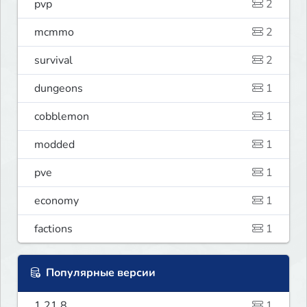
pvp
2
mcmmo
2
survival
2
dungeons
1
cobblemon
1
modded
1
pve
1
economy
1
factions
1
Популярные версии
1.21.8
1