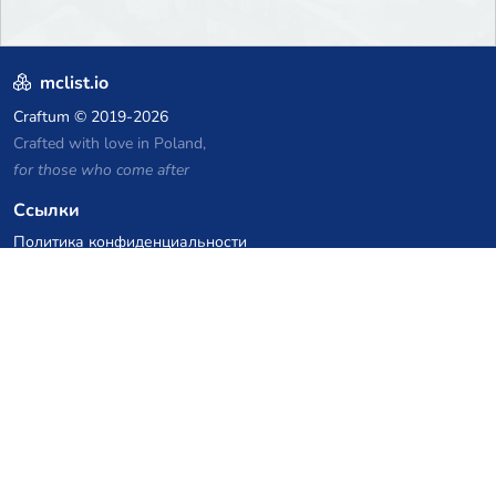
mclist.io
Craftum
© 2019-2026
Crafted with love in Poland,
for those who come after
Ссылки
Политика конфиденциальности
Архив списка серверов
Статистика
База знаний
Файлы
Купоны на VPS хостинг
netcup
Hetzner
SkillHost.pl
Купоны на хостинг Minecraft