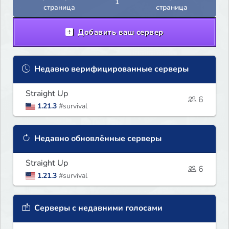
1
страница
страница
Добавить ваш сервер
Недавно верифицированные серверы
Straight Up
6
1.21.3
#survival
Недавно обновлённые серверы
Straight Up
6
1.21.3
#survival
Серверы с недавними голосами