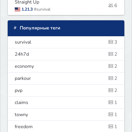
Straight Up
6
1.21.3
#survival
Популярные теги
survival
3
24h7d
2
economy
2
parkour
2
pvp
2
claims
1
towny
1
freedom
1