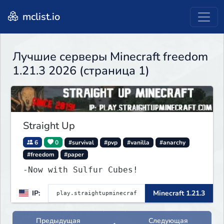
mclist.io
Лучшие серверы Minecraft freedom
1.21.3 2026 (страница 1)
Straight Up
6
0
#survival
#pvp
#vanilla
#anarchy
#freedom
#paper
-Now with Sulfur Cubes!
IP:
Minecraft 1.21.3
Предыдущая
Следующая